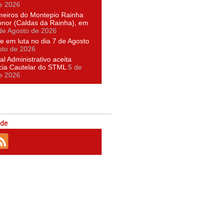
e 2026
meiros do Montepio Rainha
nor (Caldas da Rainha), em
de Agosto de 2026
e em luta no dia 7 de Agosto
sto de 2026
al Administrativo aceita
cia Cautelar do STML
5 de
e 2026
ede