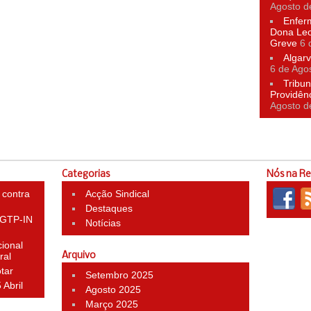
Agosto d
Enfer
Dona Leo
Greve
6 
Algarv
6 de Ago
Tribun
Providên
Agosto d
Categorias
Nós na R
 contra
Acção Sindical
Destaques
 CGTP-IN
Notícias
ional
ral
Arquivo
otar
Setembro 2025
 Abril
Agosto 2025
Março 2025