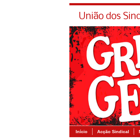
União dos Sin
Início
Acção Sindical