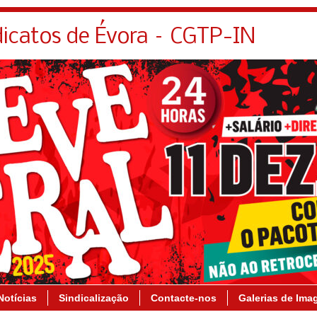
dicatos de Évora – CGTP-IN
Notícias
Sindicalização
Contacte-nos
Galerias de Ima