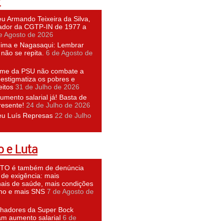
P
u Armando Teixeira da Silva,
dor da CGTP-IN de 1977 a
e Agosto de 2026
hima e Nagasaqui: Lembrar
não se repita.
6 de Agosto de
ime da PSU não combate a
 estigmatiza os pobres e
eitos
31 de Julho de 2026
umento salarial já! Basta de
resente!
24 de Julho de 2026
eu Luís Represas
22 de Julho
 e Luta
O é também de denúncia
 de exigência: mais
nais de saúde, mais condições
lho e mais SNS
7 de Agosto de
lhadores da Super Bock
am aumento salarial
6 de