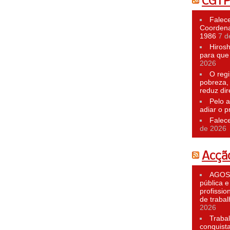
CGT
Falece
Coordena
1986
7 d
Hiros
para que 
2026
O reg
pobreza,
reduz dir
Pelo a
adiar o p
Falec
de 2026
Acção
AGOST
pública e
profissio
de traba
2026
Traba
conquist