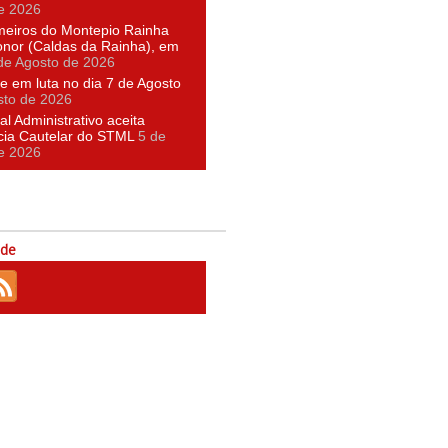
e 2026
meiros do Montepio Rainha
nor (Caldas da Rainha), em
de Agosto de 2026
e em luta no dia 7 de Agosto
sto de 2026
al Administrativo aceita
cia Cautelar do STML
5 de
e 2026
ede