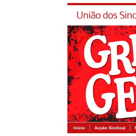
União dos Sin
Início
Acção Sindical