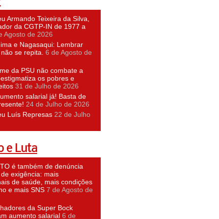
P
u Armando Teixeira da Silva,
dor da CGTP-IN de 1977 a
e Agosto de 2026
hima e Nagasaqui: Lembrar
não se repita.
6 de Agosto de
ime da PSU não combate a
 estigmatiza os pobres e
eitos
31 de Julho de 2026
umento salarial já! Basta de
resente!
24 de Julho de 2026
eu Luís Represas
22 de Julho
 e Luta
O é também de denúncia
 de exigência: mais
nais de saúde, mais condições
lho e mais SNS
7 de Agosto de
lhadores da Super Bock
am aumento salarial
6 de