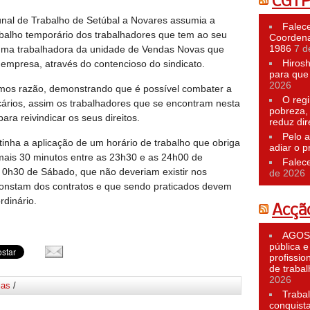
CGT
al de Trabalho de Setúbal a Novares assumia a
Falece
rabalho temporário dos trabalhadores que tem ao seu
Coordena
1986
7 d
r uma trabalhadora da unidade de Vendas Novas que
Hiros
 empresa, através do contencioso do sindicato.
para que 
2026
amos razão, demonstrando que é possível combater a
O reg
cários, assim os trabalhadores que se encontram nesta
pobreza,
ara reivindicar os seus direitos.
reduz dir
Pelo a
nha a aplicação de um horário de trabalho que obriga
adiar o p
mais 30 minutos entre as 23h30 e as 24h00 de
Falec
 0h30 de Sábado, que não deveriam existir nos
de 2026
constam dos contratos e que sendo praticados devem
rdinário.
Acção
AGOST
pública e
profissio
de traba
2026
ias
/
Traba
conquist