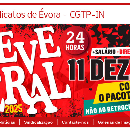
dicatos de Évora – CGTP-IN
Notícias
Sindicalização
Contacte-nos
Galerias de Ima