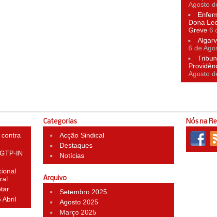
Agosto d
Enfer
Dona Leo
Greve
6 
Algarv
6 de Ago
Tribun
Providên
Agosto d
Categorias
Nós na R
 contra
Acção Sindical
Destaques
 CGTP-IN
Notícias
ional
ral
Arquivo
otar
Setembro 2025
 Abril
Agosto 2025
Março 2025