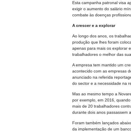
Esta campanha patronal visa ap
exigir o aumento do salário mí
combate às doenças profissiona
A crescer e a explorar
Ao longo dos anos, os trabalh
produção que lhes foram coloc
apenas para mais os explorar 
trabalhadores o melhor das su
A empresa tem mantido um cre
acontecido com as empresas do 
anunciado na referida report
do sector e a necessidade na re
Mas ao mesmo tempo a Novares 
por exemplo, em 2016, quando f
mais de 20 trabalhadores contr
durante dois anos passassem a
Foram também lançados abaixo-
da implementação de um banco