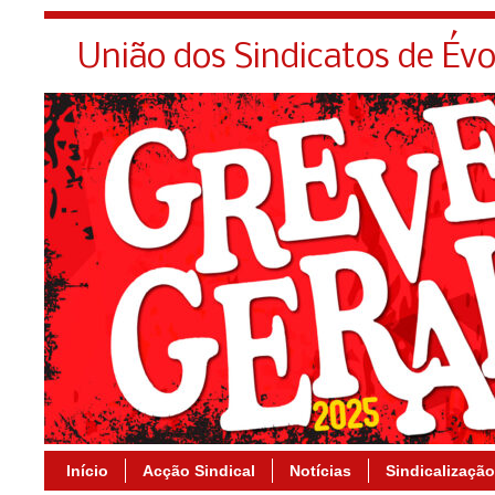
União dos Sindicatos de Év
Início
Acção Sindical
Notícias
Sindicalização