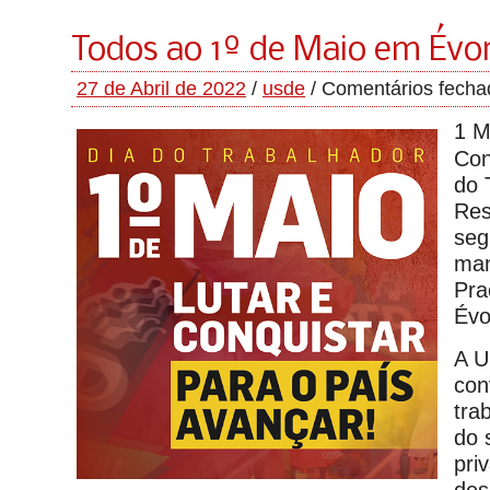
Todos ao 1º de Maio em Évo
27 de Abril de 2022
/
usde
/
Comentários fecha
1 M
Con
do 
Res
seg
man
Pra
Évo
A 
con
tra
do 
pri