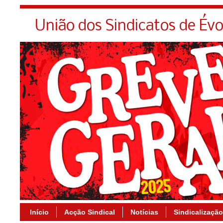
União dos Sindicatos de Év
Início
Acção Sindical
Notícias
Sindicalização