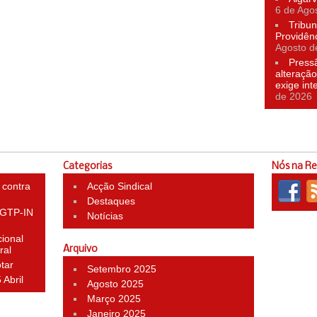
6 de Ago
Tribun
Providên
Agosto d
Press
alteração
exige in
de 2026
Categorias
Nós na R
 contra
Acção Sindical
Destaques
 CGTP-IN
Notícias
ional
ral
Arquivo
otar
Setembro 2025
 Abril
Agosto 2025
Março 2025
Janeiro 2025