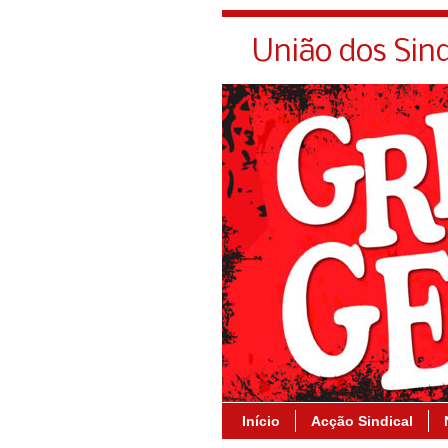
União dos Sin
Início
Acção Sindical