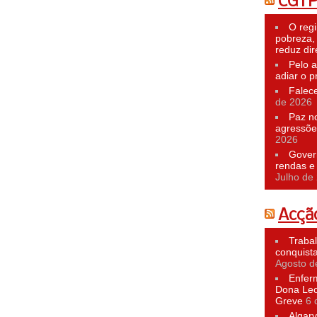
CGT
O reg
pobreza,
reduz dir
Pelo a
adiar o p
Falec
de 2026
Paz n
agressõe
2026
Govern
rendas e 
Julho de
Acção
Traba
conquist
Agosto d
Enfer
Dona Leo
Greve
6 
Algarv