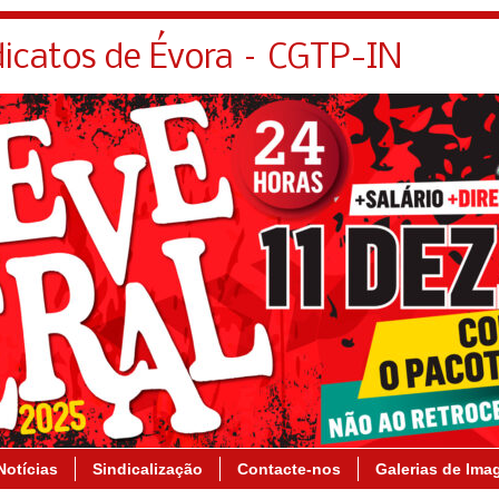
dicatos de Évora – CGTP-IN
Notícias
Sindicalização
Contacte-nos
Galerias de Ima