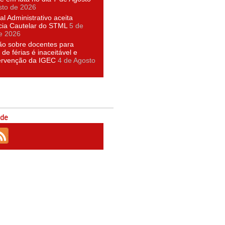
sto de 2026
al Administrativo aceita
cia Cautelar do STML
5 de
e 2026
ão sobre docentes para
 de férias é inaceitável e
tervenção da IGEC
4 de Agosto
ede