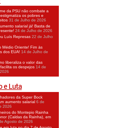
P
ime da PSU não combate a
 estigmatiza os pobres e
eitos
31 de Julho de 2026
umento salarial já! Basta de
resente!
24 de Julho de 2026
eu Luís Represas
22 de Julho
o Médio Oriente! Fim às
s dos EUA!
14 de Julho de
o liberaliza o valor das
facilita os despejos
14 de
 2026
 e Luta
lhadores da Super Bock
am aumento salarial
6 de
e 2026
meiros do Montepio Rainha
nor (Caldas da Rainha), em
de Agosto de 2026
e em luta no dia 7 de Agosto