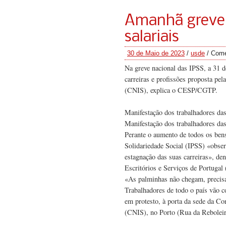
Amanhã greve 
salariais
30 de Maio de 2023
/
usde
/
Come
Na greve nacional das IPSS, a 31 d
carreiras e profissões proposta pel
(CNIS), explica o CESP/CGTP.
Manifestação dos trabalhadores da
Manifestação dos trabalhadores d
Perante o aumento de todos os bens 
Solidariedade Social (IPSS) «observ
estagnação das suas carreiras», 
Escritórios e Serviços de Portug
«As palminhas não chegam, precis
Trabalhadores de todo o país vão co
em protesto, à porta da sede da Co
(CNIS), no Porto (Rua da Reboleir