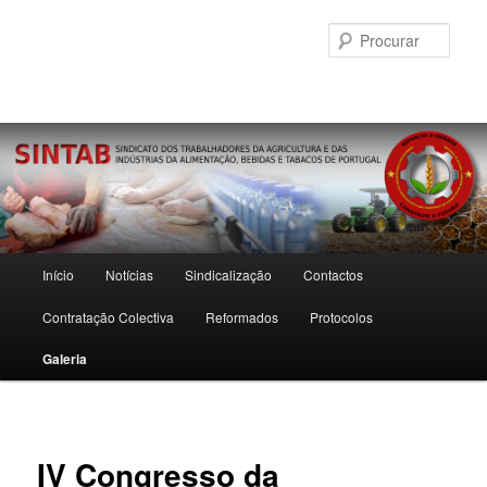
Saltar
para
Procu
o
conteúdo
primário
Menu
Início
Notícias
Sindicalização
Contactos
principal
Contratação Colectiva
Reformados
Protocolos
Galeria
IV Congresso da