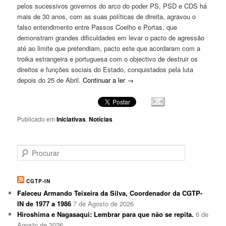
pelos sucessivos governos do arco do poder PS, PSD e CDS há
mais de 30 anos, com as suas políticas de direita, agravou o
falso entendimento entre Passos Coelho e Portas, que
demonstram grandes dificuldades em levar o pacto de agressão
até ao limite que pretendiam, pacto este que acordaram com a
troika estrangeira e portuguesa com o objectivo de destruir os
direitos e funções sociais do Estado, conquistados pela luta
depois do 25 de Abril.
Continuar a ler
→
Publicado em
Iniciativas
,
Notícias
P
r
o
c
CGTP-IN
u
Faleceu Armando Teixeira da Silva, Coordenador da CGTP-
r
IN de 1977 a 1986
7 de Agosto de 2026
a
Hiroshima e Nagasaqui: Lembrar para que não se repita.
6 de
r
Agosto de 2026