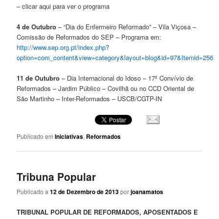
– clicar aqui para ver o programa
4 de Outubro
– “Dia do Enfermeiro Reformado” – Vila Viçosa –
Comissão de Reformados do SEP – Programa em:
http://www.sep.org.pt/index.php?
option=com_content&view=category&layout=blog&id=97&Itemid=256
11 de Outubro
– Dia Internacional do Idoso – 17º Convívio de
Reformados – Jardim Público – Covilhã ou no CCD Oriental de
São Martinho – Inter-Reformados – USCB/CGTP-IN
Publicado em
Iniciativas
,
Reformados
Tribuna Popular
Publicado a
12 de Dezembro de 2013
por
joanamatos
TRIBUNAL POPULAR DE REFORMADOS, APOSENTADOS E