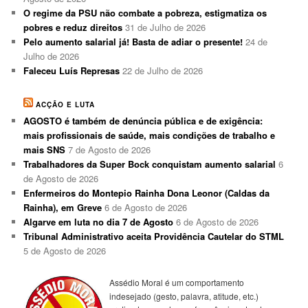
O regime da PSU não combate a pobreza, estigmatiza os
pobres e reduz direitos
31 de Julho de 2026
Pelo aumento salarial já! Basta de adiar o presente!
24 de
Julho de 2026
Faleceu Luís Represas
22 de Julho de 2026
ACÇÃO E LUTA
AGOSTO é também de denúncia pública e de exigência:
mais profissionais de saúde, mais condições de trabalho e
mais SNS
7 de Agosto de 2026
Trabalhadores da Super Bock conquistam aumento salarial
6
de Agosto de 2026
Enfermeiros do Montepio Rainha Dona Leonor (Caldas da
Rainha), em Greve
6 de Agosto de 2026
Algarve em luta no dia 7 de Agosto
6 de Agosto de 2026
Tribunal Administrativo aceita Providência Cautelar do STML
5 de Agosto de 2026
Assédio Moral é um comportamento
indesejado (gesto, palavra, atitude, etc.)